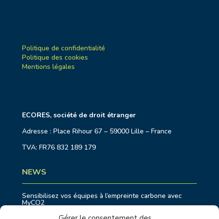
Politique de confidentialité
Politique des cookies
Mentions légales
ECORES, société de droit étranger
Adresse : Place Rihour 67 – 59000 Lille – France
TVA: FR76 832 189 179
NEWS
Sensibilisez vos équipes à l’empreinte carbone avec
MyCO2
Eurostar fait équipe avec EcoRes pour répondre aux
Gérer le consentement des