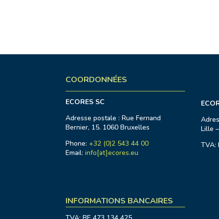
COORDONNÉES
ECORES SC
ECORE
Adresse postale : Rue Fernand
Adres
Bernier, 15. 1060 Bruxelles
Lille 
Phone:
+32 (0)2 543 44 00
TVA: 
Email:
info[at]ecores.eu
INFORMATIONS BANCAIRES
TVA: BE 473 134 425