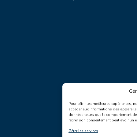
Gér
Pour offrir les meilleures expériences, 
accéder aux informations des appareils. 
données telles que le comportement de n
retirer son consentement peut avoir un ef
Gérer les services