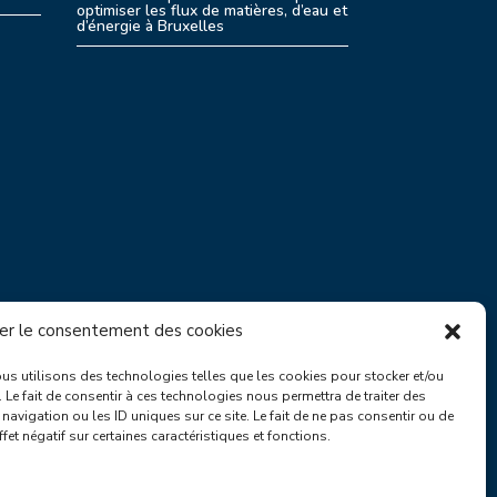
optimiser les flux de matières, d’eau et
d’énergie à Bruxelles
er le consentement des cookies
nous utilisons des technologies telles que les cookies pour stocker et/ou
Le fait de consentir à ces technologies nous permettra de traiter des
avigation ou les ID uniques sur ce site. Le fait de ne pas consentir ou de
fet négatif sur certaines caractéristiques et fonctions.