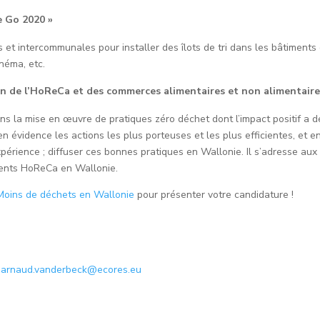
e Go 2020 »
et intercommunales pour installer des îlots de tri dans les bâtiments 
inéma, etc.
ion de l’HoReCa et des commerces alimentaires et non alimentair
ans la mise en œuvre de pratiques zéro déchet dont l’impact positif a 
 évidence les actions les plus porteuses et les plus efficientes, et en 
rience ; diffuser ces bonnes pratiques en Wallonie. Il s’adresse aux
ments HoReCa en Wallonie.
 Moins de déchets en Wallonie
pour présenter votre candidature !
–
arnaud.vanderbeck@ecores.eu