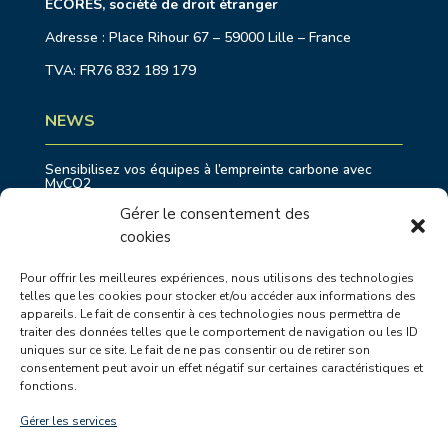
ECORES, société de droit étranger
Adresse : Place Rihour 67 – 59000 Lille – France
TVA: FR76 832 189 179
NEWS
Sensibilisez vos équipes à l’empreinte carbone avec
MyCO2
Shifting Economy : comment devenir une entreprise
Gérer le consentement des
exemplaire ?
cookies
Transition Juste en Belgique : un premier processus
coordonné par EcoRes et Deplasse
Pour offrir les meilleures expériences, nous utilisons des technologies
DAFOR : accompagner l’agriculture wallonne dans la
telles que les cookies pour stocker et/ou accéder aux informations des
gestion des périodes de sécheresse
appareils. Le fait de consentir à ces technologies nous permettra de
Comment Partenamut a entamé sa transition vers la
traiter des données telles que le comportement de navigation ou les ID
durabilité
uniques sur ce site. Le fait de ne pas consentir ou de retirer son
consentement peut avoir un effet négatif sur certaines caractéristiques et
fonctions.
PROJETS RÉCENTS
Gérer les services
Eurostar Group : Actualisation du Bilan Carbone ®