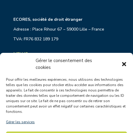
ECORES, société de droit étranger
Adresse : Place Rihour 67 – 59000 Lille – France
TVA: FR76 832 189 179
NEWS
Gérer le consentement des
cookies
Sensibilisez vos équipes à l’empreinte carbone avec
MyCO2
Eurostar fait équipe avec EcoRes pour répondre aux
Pour offrir les meilleures expériences, nous utilisons des technologies
enjeux de durabilité
telles que les cookies pour stocker et/ou accéder aux informations des
appareils. Le fait de consentir à ces technologies nous permettra de
Shifting Economy : comment devenir une entreprise
exemplaire ?
traiter des données telles que le comportement de navigation ou les ID
uniques sur ce site. Le fait de ne pas consentir ou de retirer son
Transition Juste en Belgique : un premier processus
consentement peut avoir un effet négatif sur certaines caractéristiques et
coordonné par EcoRes et Deplasse
fonctions.
DAFOR : accompagner l’agriculture wallonne dans la
gestion des périodes de sécheresse
Gérer les services