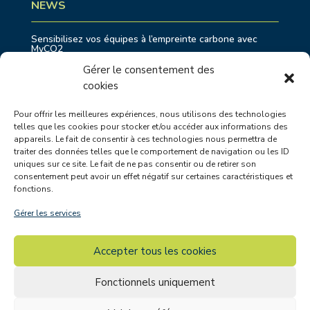
NEWS
Sensibilisez vos équipes à l’empreinte carbone avec
MyCO2
Eurostar fait équipe avec EcoRes pour répondre aux
Gérer le consentement des
enjeux de durabilité
cookies
Shifting Economy : comment devenir une entreprise
exemplaire ?
Pour offrir les meilleures expériences, nous utilisons des technologies
Transition Juste en Belgique : un premier processus
telles que les cookies pour stocker et/ou accéder aux informations des
coordonné par EcoRes et Deplasse
appareils. Le fait de consentir à ces technologies nous permettra de
DAFOR : accompagner l’agriculture wallonne dans la
traiter des données telles que le comportement de navigation ou les ID
gestion des périodes de sécheresse
uniques sur ce site. Le fait de ne pas consentir ou de retirer son
consentement peut avoir un effet négatif sur certaines caractéristiques et
fonctions.
PROJETS RÉCENTS
Gérer les services
Eurostar Group : Actualisation du Bilan Carbone ®
complet des activités de Thalys et Eurostar
Accepter tous les cookies
DAFoR : Améliorer la gestion de l’eau face au
changement climatique pour l’agriculture en Wallonie
Fonctionnels uniquement
Le Chemin vert des écoliers : mission participative à
destination des écoliers