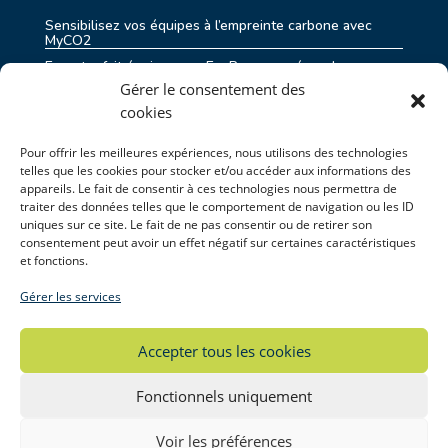
Sensibilisez vos équipes à l’empreinte carbone avec
MyCO2
Eurostar fait équipe avec EcoRes pour répondre aux
enjeux de durabilité
Gérer le consentement des
Shifting Economy : comment devenir une entreprise
cookies
exemplaire ?
Transition Juste en Belgique : un premier processus
Pour offrir les meilleures expériences, nous utilisons des technologies
coordonné par EcoRes et Deplasse
telles que les cookies pour stocker et/ou accéder aux informations des
appareils. Le fait de consentir à ces technologies nous permettra de
DAFOR : accompagner l’agriculture wallonne dans la
gestion des périodes de sécheresse
traiter des données telles que le comportement de navigation ou les ID
uniques sur ce site. Le fait de ne pas consentir ou de retirer son
consentement peut avoir un effet négatif sur certaines caractéristiques
et fonctions.
PROJETS RÉCENTS
Gérer les services
Eurostar Group : Actualisation du Bilan Carbone ®
complet des activités de Thalys et Eurostar
Accepter tous les cookies
DAFoR : Améliorer la gestion de l’eau face au
changement climatique pour l’agriculture en Wallonie
Fonctionnels uniquement
Le Chemin vert des écoliers : mission participative à
destination des écoliers
Étude participative sur les Communs Bruxellois
Voir les préférences