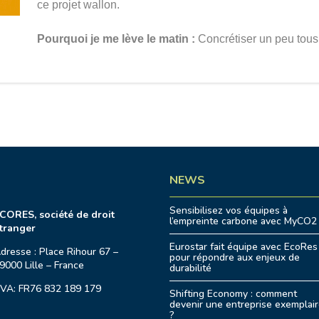
ce projet wallon.
Pourquoi je me lève le matin :
Concrétiser un peu tous 
NEWS
Sensibilisez vos équipes à
CORES, société de droit
l’empreinte carbone avec MyCO2
tranger
Eurostar fait équipe avec EcoRes
dresse : Place Rihour 67 –
pour répondre aux enjeux de
9000 Lille – France
durabilité
VA: FR76 832 189 179
Shifting Economy : comment
devenir une entreprise exemplai
?