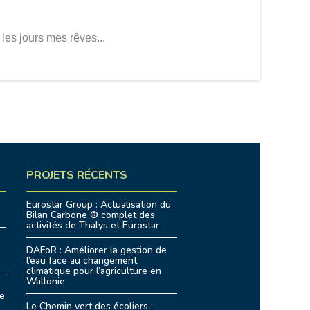
les jours mes rêves...
PROJETS RÉCENTS
Eurostar Group : Actualisation du
Bilan Carbone ® complet des
activités de Thalys et Eurostar
DAFoR : Améliorer la gestion de
l’eau face au changement
climatique pour l’agriculture en
Wallonie
re
Le Chemin vert des écoliers :