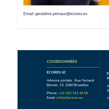
Email
geraldine.yernaux@ecores.eu
COORDONNÉES
ECORES SC
E
é
Adresse postale : Rue Fernand
Bernier, 15. 1060 Bruxelles
A
5
Phone:
+32 (0)2 543 44 00
Email:
info[at]ecores.eu
T