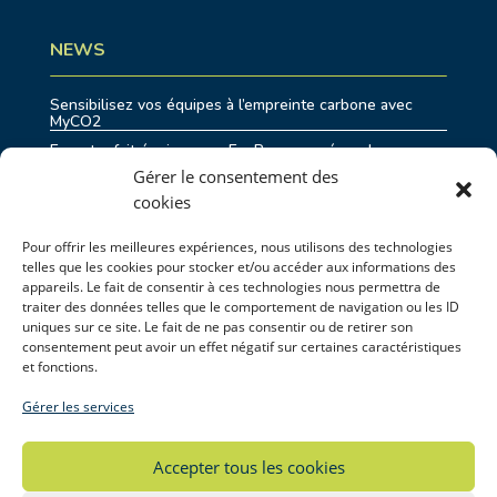
NEWS
Sensibilisez vos équipes à l’empreinte carbone avec
MyCO2
Eurostar fait équipe avec EcoRes pour répondre aux
enjeux de durabilité
Gérer le consentement des
Shifting Economy : comment devenir une entreprise
cookies
exemplaire ?
Transition Juste en Belgique : un premier processus
Pour offrir les meilleures expériences, nous utilisons des technologies
coordonné par EcoRes et Deplasse
telles que les cookies pour stocker et/ou accéder aux informations des
DAFOR : accompagner l’agriculture wallonne dans la
appareils. Le fait de consentir à ces technologies nous permettra de
gestion des périodes de sécheresse
traiter des données telles que le comportement de navigation ou les ID
uniques sur ce site. Le fait de ne pas consentir ou de retirer son
consentement peut avoir un effet négatif sur certaines caractéristiques
et fonctions.
PROJETS RÉCENTS
Gérer les services
Eurostar Group : Actualisation du Bilan Carbone ®
complet des activités de Thalys et Eurostar
Accepter tous les cookies
DAFoR : Améliorer la gestion de l’eau face au
changement climatique pour l’agriculture en Wallonie