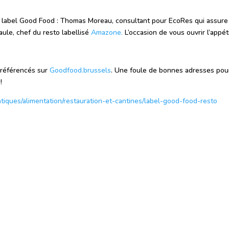
 label Good Food : Thomas Moreau, consultant pour EcoRes qui assure
ule, chef du resto labellisé
Amazone.
L’occasion de vous ouvrir l’appéti
 référencés sur
Goodfood.brussels
. Une foule de bonnes adresses pou
!
tiques/alimentation/restauration-et-cantines/label-good-food-resto