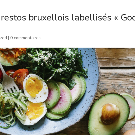
restos bruxellois labellisés « Go
ized
|
0 commentaires