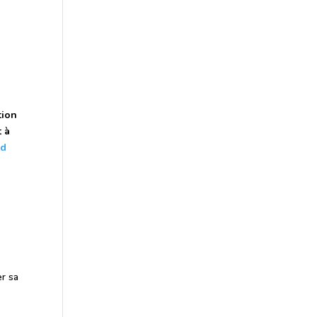
tion
t à
od
er sa